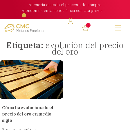
Skip
Asesoría en todo el proceso de compra
to
Atendemos en la tienda física con cita previa
content
0
Etiqueta:
evolución del precio
del oro
Cómo ha evolucionado el
precio del oro en medio
siglo
Revalorización y