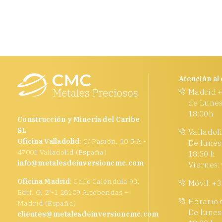
Atención al 
Madrid +
de Lunes
18:00h
Construcción y Minería del Caribe
SL
Valladol
Oficina Valladolid
: C/ Pasión, 10 5ºA -
De lunes 
47001 Valladolid (España)
18:30 h
info@metalesdeinversioncmc.com
Viernes: 
Oficina Madrid
: Calle Caléndula 93,
Móvil: +3
Edif. G, 2º-1 28109 Alcobendas –
Horario 
Madrid (España)
De lunes 
clientes@metalesdeinversioncmc.com