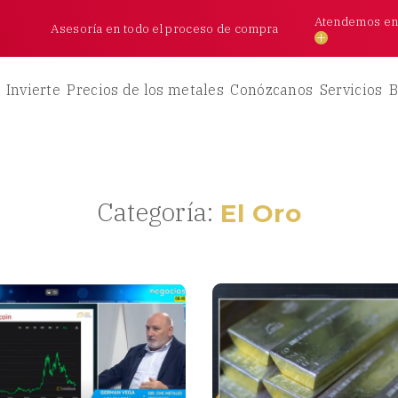
Atendemos en l
Asesoría en todo el proceso de compra
Invierte
Precios de los metales
Conózcanos
Servicios
B
Categoría:
El Oro