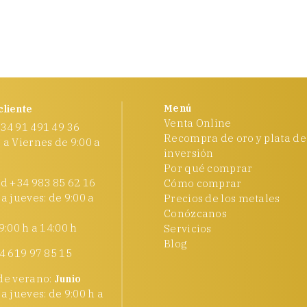
Menú
cliente
Venta Online
34 91 491 49 36
Recompra de oro y plata de
 a Viernes de 9:00 a
inversión
Por qué comprar
id +34 983 85 62 16
Cómo comprar
a jueves: de 9:00 a
Precios de los metales
Conózcanos
9:00 h a 14:00 h
Servicios
Blog
4 619 97 85 15
de verano:
Junio
a jueves: de 9:00 h a