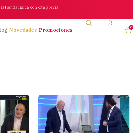
a tienda física con cita previa
0
log
Novedades
Promociones