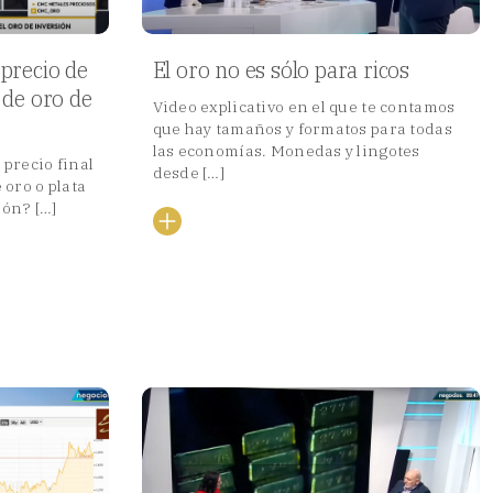
El oro no es sólo para ricos
precio de
 de oro de
Video explicativo en el que te contamos
que hay tamaños y formatos para todas
las economías. Monedas y lingotes
precio final
desde […]
 oro o plata
ón? […]