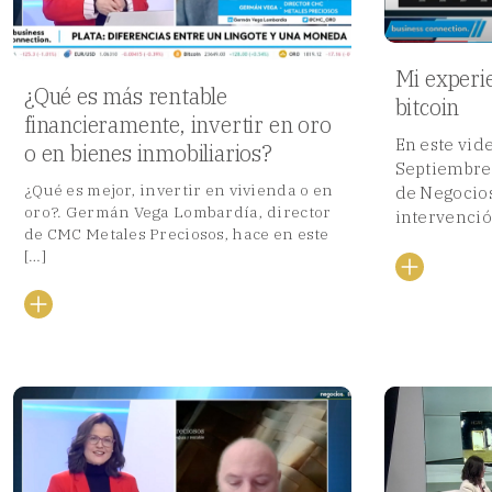
Mi experi
¿Qué es más rentable
bitcoin
financieramente, invertir en oro
En este vid
o en bienes inmobiliarios?
Septiembre 
¿Qué es mejor, invertir en vivienda o en
de Negocios
oro?. Germán Vega Lombardía, director
intervención 
de CMC Metales Preciosos, hace en este
[…]