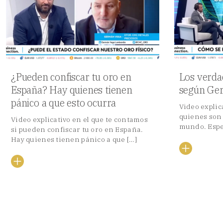
¿Pueden confiscar tu oro en
Los verda
España? Hay quienes tienen
según Ge
pánico a que esto ocurra
Video explic
quienes son
Video explicativo en el que te contamos
mundo. Espe
si pueden confiscar tu oro en España.
Hay quienes tienen pánico a que […]