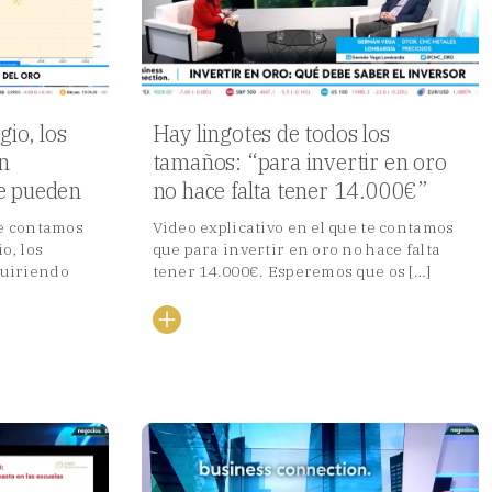
gio, los
Hay lingotes de todos los
n
tamaños: “para invertir en oro
ue pueden
no hace falta tener 14.000€”
te contamos
Video explicativo en el que te contamos
o, los
que para invertir en oro no hace falta
quiriendo
tener 14.000€. Esperemos que os […]