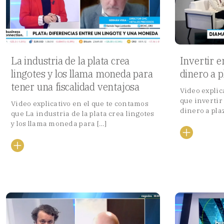
La industria de la plata crea
Invertir e
lingotes y los llama moneda para
dinero a p
tener una fiscalidad ventajosa
Video explic
que invertir
Video explicativo en el que te contamos
dinero a pla
que La industria de la plata crea lingotes
y los llama moneda para […]