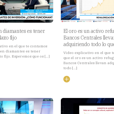
n diamantes es tener
El oro es un activo refu
lazo fijo
Bancos Centrales lleva
adquiriendo todo lo q
ativo en el que te contamos
 en diamantes es tener
Video explicativo en el que 
zo fijo. Esperemos que os […]
que el oro es un activo refugi
Bancos Centrales llevan ad
todo […]