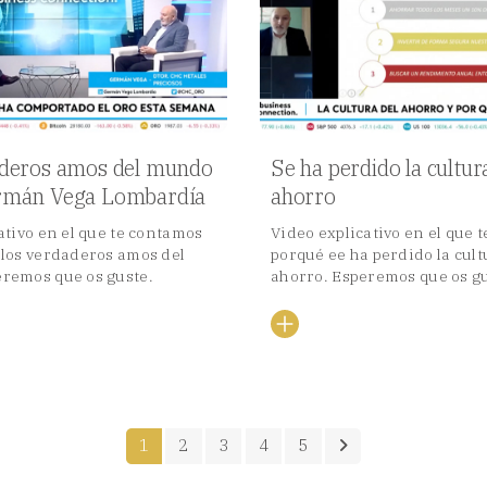
deros amos del mundo
Se ha perdido la cultur
rmán Vega Lombardía
ahorro
ativo en el que te contamos
Video explicativo en el que 
 los verdaderos amos del
porqué ee ha perdido la cult
remos que os guste.
ahorro. Esperemos que os g
1
2
3
4
5