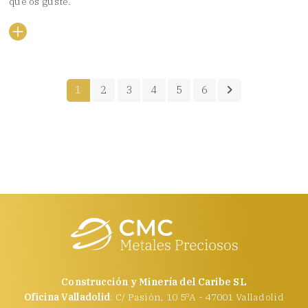
que os guste.
1
2
3
4
5
6
Construcción y Minería del Caribe SL
Oficina Valladolid
: C/ Pasión, 10 5ºA - 47001 Valladolid