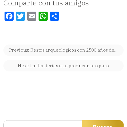
Comparte con tus amigos
Facebook
Twitter
Email
WhatsApp
Compartir
Navegación
Previous:
Restos arqueológicos con 2500 años de antigüedad
de
entradas
Next:
Las bacterias que producen oro puro
Buscar