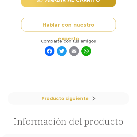
AÑADIR AL CARRITO
de
inversión
de
5
Hablar con nuestro
gr.
de
experto
Geiger.
Comparte con tus amigos
cantidad
Facebook
Twitter
Email
WhatsApp
Producto siguiente
Información del producto