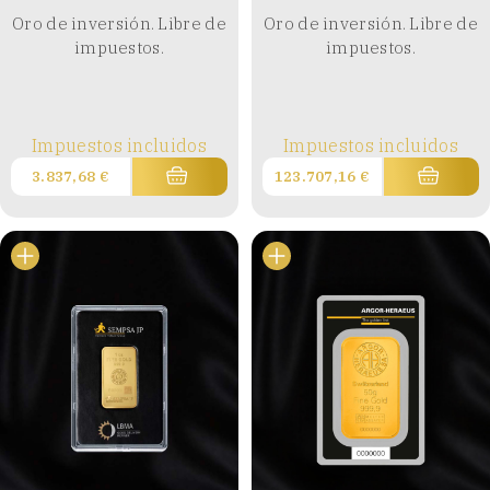
Oro de inversión. Libre de
Oro de inversión. Libre de
impuestos.
impuestos.
Impuestos incluidos
Impuestos incluidos
3.837,68
€
123.707,16
€