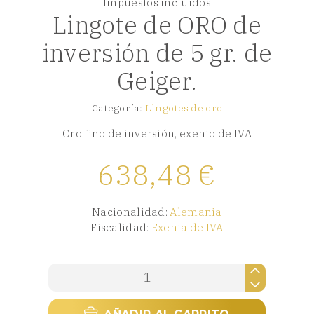
Impuestos incluidos
Lingote de ORO de
inversión de 5 gr. de
Geiger.
Categoría:
Lingotes de oro
Oro fino de inversión, exento de IVA
638,48
€
Nacionalidad:
Alemania
Fiscalidad:
Exenta de IVA
Lingote
de
ORO