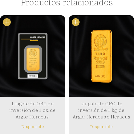
Productos relacionados
Lingote de ORO de
Lingote de ORO de
inversión de 1 oz. de
inversión de 1 kg. de
Argor Heraeus.
Argor Heraeus o Heraeus
Disponible
Disponible