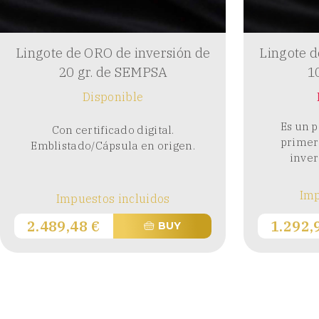
Lingote de ORO de inversión de
Lingote d
20 gr. de SEMPSA
10
Disponible
Es un p
Con certificado digital.
primer
Emblistado/Cápsula en origen.
inver
Imp
Impuestos incluidos
2.489,48
€
1.292
BUY