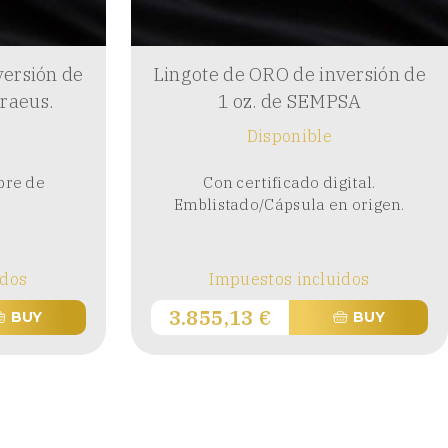
versión de
Lingote de ORO de inversión de
eraeus.
1 oz. de SEMPSA
Disponible
bre de
Con certificado digital.
Emblistado/Cápsula en origen.
idos
Impuestos incluidos
3.855,13
€
BUY
BUY