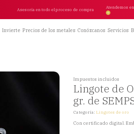
Atendemos en l
Asesoría en todo el proceso de compra
Invierte
Precios de los metales
Conózcanos
Servicios
B
Impuestos incluidos
Lingote de O
gr. de SEMP
Categoría:
Lingotes de oro
Con certificado digital. E