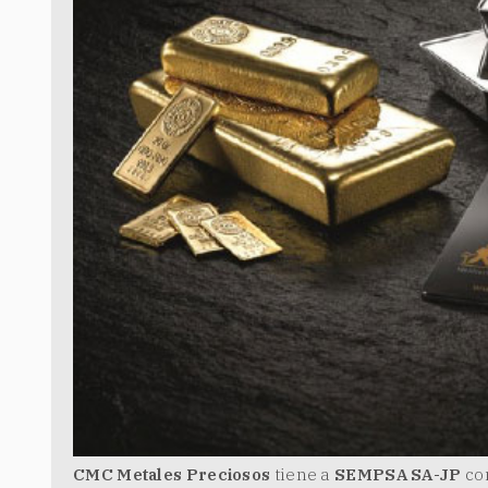
CMC Metales Preciosos
tiene a
SEMPSA SA-JP
co