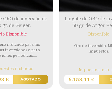
e ORO de inversión de
Lingote de ORO de in
 gr. de Geiger.
50 gr. de Argor H
No Disponible
Disponible
eso indicado para las
Oro de inversión. Li
as inversiones o para
impuestos.
siones periódicas,…
uestos incluidos
Impuestos inclu
,93
€
6.158,11
€
AGOTADO