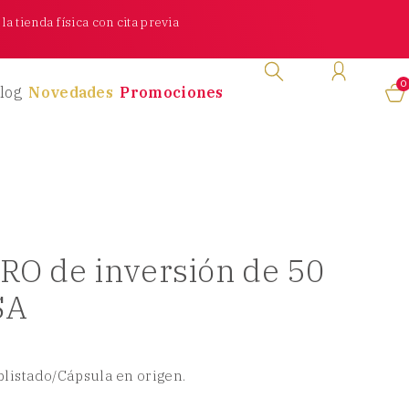
a tienda física con cita previa
0
log
Novedades
Promociones
RO de inversión de 50
SA
mblistado/Cápsula en origen.