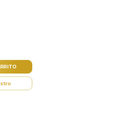
€
ARRITO
stro
App