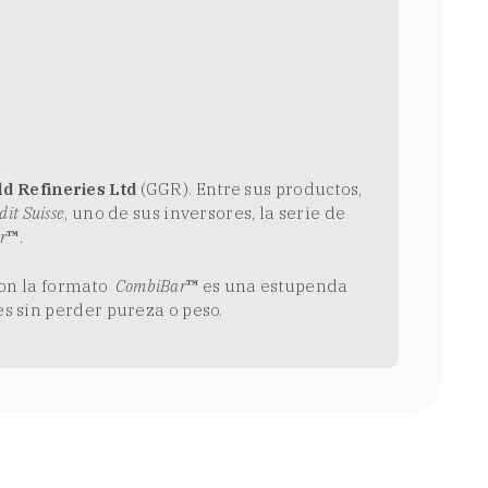
ld Refineries Ltd
(GGR). Entre sus productos,
dit Suisse
, uno de sus inversores, la serie de
r
™
.
on la formato
CombiBar
™
es una estupenda
les sin perder
p
ureza o peso.