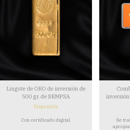
Lingote de ORO de inversión de
Comb
500 gr. de SEMPSA
inversión
Disponible
Con certificado digital.
Se tr
apropia