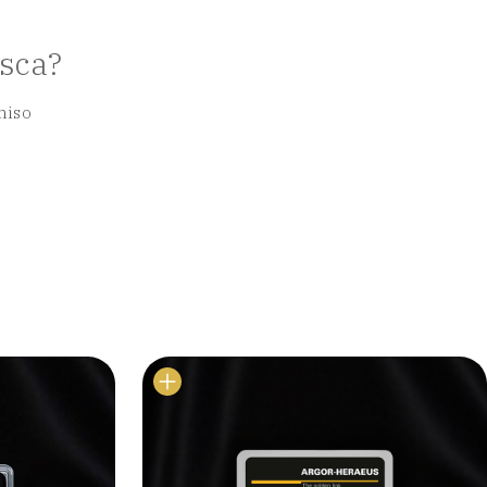
usca?
miso