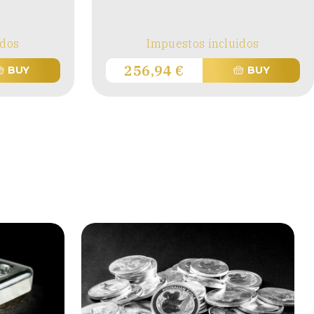
idos
Impuestos incluidos
256,94
€
BUY
BUY