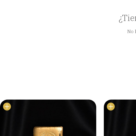
¿Tie
No 