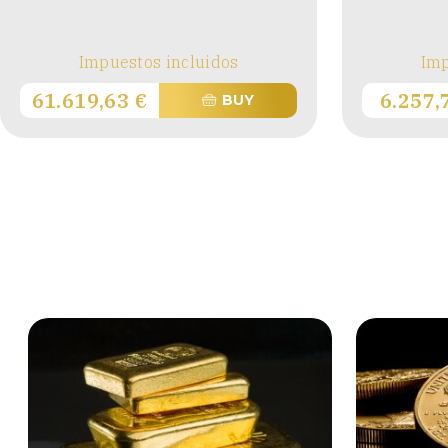
Impuestos incluidos
Imp
61.619,63
€
6.257
BUY