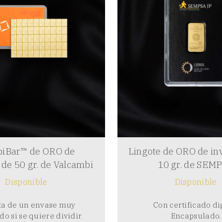
iBar™ de ORO de
Lingote de ORO de in
 de 50 gr. de Valcambi
10 gr. de SEM
Disponible
Disponible
ata de un envase muy
Con certificado dig
do si se quiere dividir
Encapsulado.