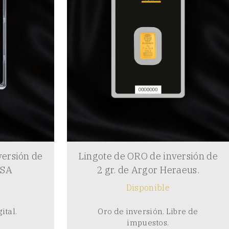
versión de
Lingote de ORO de inversión de
PSA
2 gr. de Argor Heraeus.
Disponible
ital.
Oro de inversión. Libre de
impuestos.