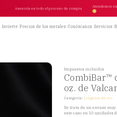
Atendemos en l
Asesoría en todo el proceso de compra
Invierte
Precios de los metales
Conózcanos
Servicios
B
Impuestos incluidos
CombiBar™ d
oz. de Valca
Categoría:
Lingotes de oro
Se trata de un envase muy a
este caso en 10 unidades de