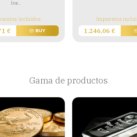
los…
uestos incluidos
Impuestos inclu
,71
€
1.246,06
€
BUY
Gama de productos