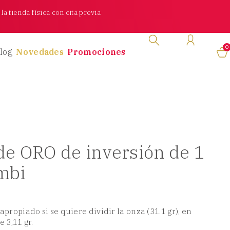
a tienda física con cita previa
0
log
Novedades
Promociones
e ORO de inversión de 1
mbi
propiado si se quiere dividir la onza (31.1 gr), en
 3,11 gr.