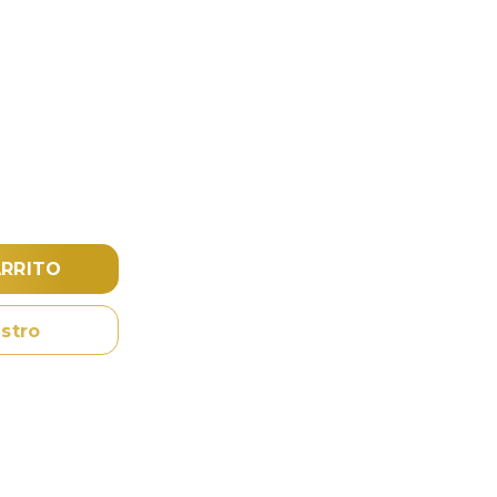
€
ARRITO
stro
App