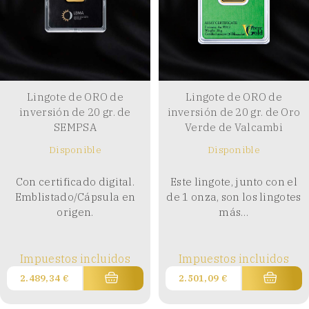
Lingote de ORO de
Lingote de ORO de
inversión de 20 gr. de
inversión de 20 gr. de Oro
SEMPSA
Verde de Valcambi
Disponible
Disponible
Con certificado digital.
Este lingote, junto con el
Emblistado/Cápsula en
de 1 onza, son los lingotes
origen.
más…
Impuestos incluidos
Impuestos incluidos
2.489,34
€
2.501,09
€