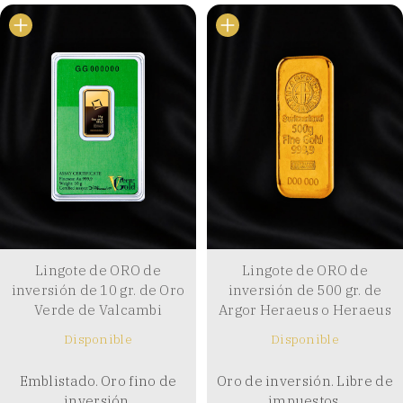
Lingote de ORO de
Lingote de ORO de
inversión de 10 gr. de Oro
inversión de 500 gr. de
Verde de Valcambi
Argor Heraeus o Heraeus
Disponible
Disponible
Emblistado. Oro fino de
Oro de inversión. Libre de
inversión.
impuestos.