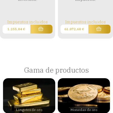
Impuestos incluidos
Impuestos incluidos
1.255,84
€
61.872,68
€
Gama de productos
Lingotes de oro
Monedas de oro