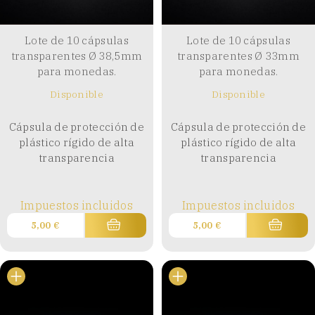
Lote de 10 cápsulas
Lote de 10 cápsulas
transparentes Ø 38,5mm
transparentes Ø 33mm
para monedas.
para monedas.
Disponible
Disponible
Cápsula de protección de
Cápsula de protección de
plástico rígido de alta
plástico rígido de alta
transparencia
transparencia
Impuestos incluidos
Impuestos incluidos
5,00
€
5,00
€