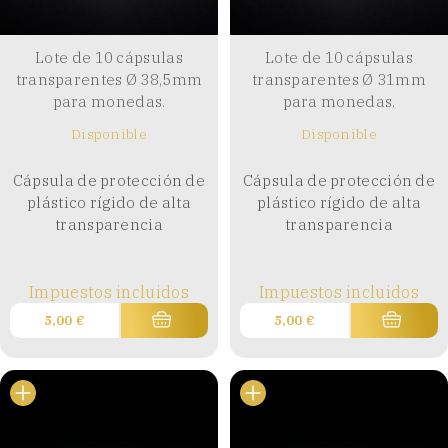
Lote de 10 cápsulas
Lote de 10 cápsulas
transparentes Ø 38,5mm
transparentes Ø 31mm
para monedas.
para monedas.
Disponible
Disponible
Cápsula de protección de
Cápsula de protección de
plástico rígido de alta
plástico rígido de alta
transparencia
transparencia
Impuestos incluidos
Impuestos incluidos
5,00
€
5,00
€