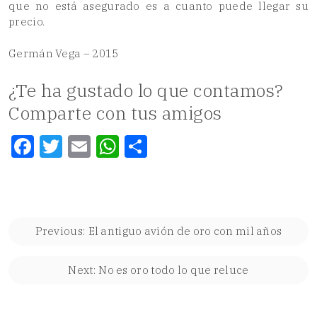
que no está asegurado es a cuanto puede llegar su
precio.
Germán Vega – 2015
¿Te ha gustado lo que contamos?
Comparte con tus amigos
Facebook
Twitter
Email
WhatsApp
Compartir
Navegación
Previous:
El antiguo avión de oro con mil años
de
entradas
Next:
No es oro todo lo que reluce