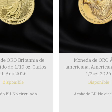
de ORO Britannia de
Moneda de ORO Á
ido de 1/10 oz. Carlos
americana. American
III. Año 2026.
1/2oz. 2026
Disponible
Disponible
do BU. No circulada.
Acabado BU. No circ