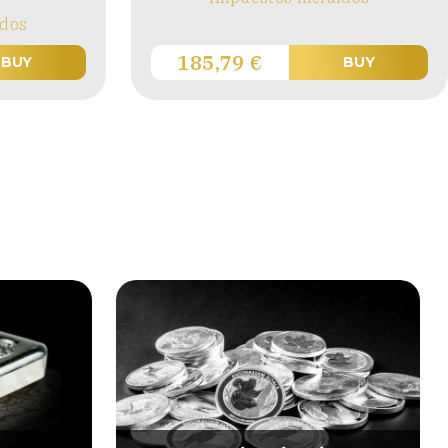
idos
185,79
€
BUY
BUY