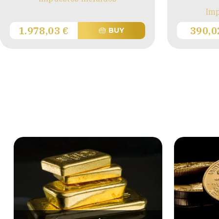
Imp
1.978,03
€
390,
BUY