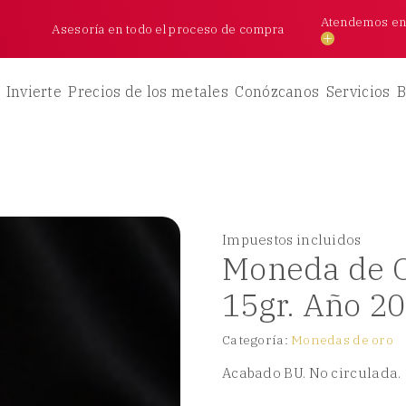
Atendemos en l
Asesoría en todo el proceso de compra
Invierte
Precios de los metales
Conózcanos
Servicios
B
Impuestos incluidos
Moneda de O
15gr. Año 2
Categoría:
Monedas de oro
Acabado BU. No circulada.