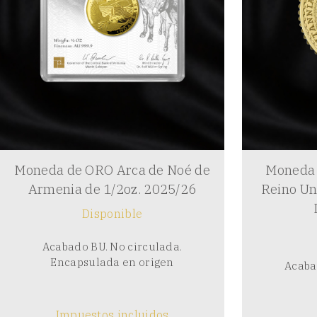
Moneda de ORO Arca de Noé de
Moneda 
Armenia de 1/2oz. 2025/26
Reino Un
Disponible
Acabado BU. No circulada.
Encapsulada en origen
Acaba
Impuestos incluidos