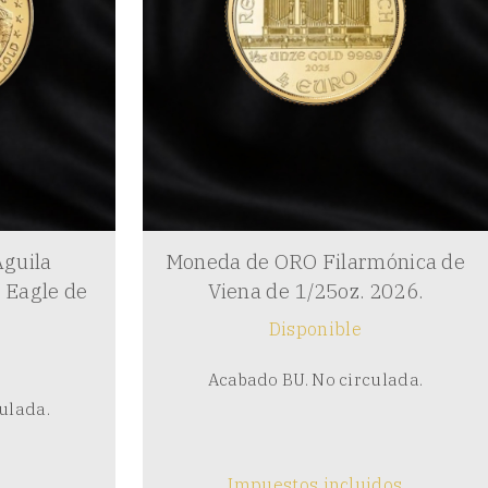
guila
Moneda de ORO Filarmónica de
 Eagle de
Viena de 1/25oz. 2026.
.
Disponible
Acabado BU. No circulada.
ulada.
Impuestos incluidos