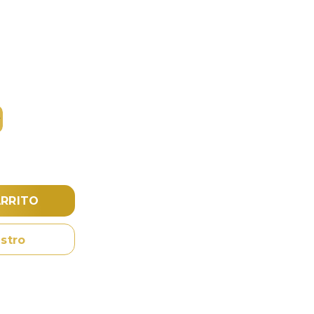
€
ARRITO
stro