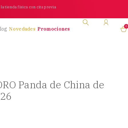
a tienda física con cita previa
0
log
Novedades
Promociones
RO Panda de China de
026