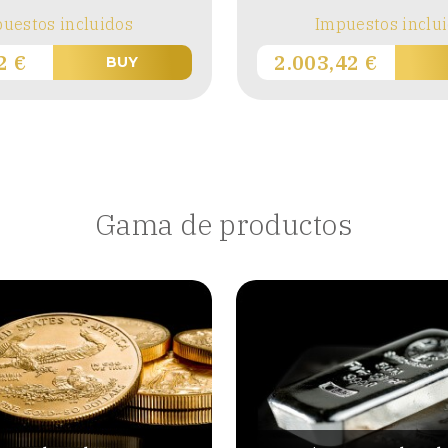
uestos incluidos
Impuestos inclu
02
€
2.003,42
€
BUY
Gama de productos