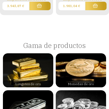
3.945,87
€
1.981,04
€
Gama de productos
Lingotes de oro
Monedas de oro