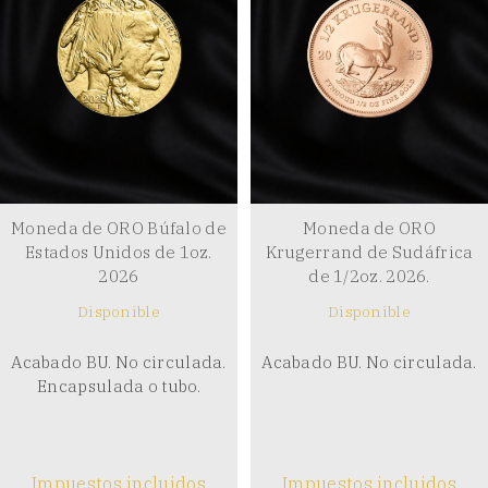
Moneda de ORO Búfalo de
Moneda de ORO
Estados Unidos de 1oz.
Krugerrand de Sudáfrica
2026
de 1/2oz. 2026.
Disponible
Disponible
Acabado BU. No circulada.
Acabado BU. No circulada.
Encapsulada o tubo.
Impuestos incluidos
Impuestos incluidos