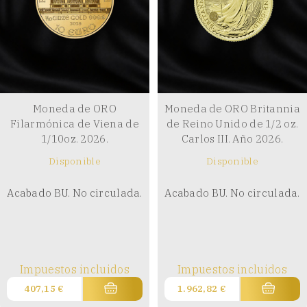
Moneda de ORO
Moneda de ORO Britannia
Filarmónica de Viena de
de Reino Unido de 1/2 oz.
1/10oz. 2026.
Carlos III. Año 2026.
Disponible
Disponible
Acabado BU. No circulada.
Acabado BU. No circulada.
Impuestos incluidos
Impuestos incluidos
407,15
€
1.962,82
€