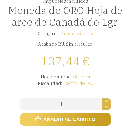
Impuestos incluidos
Moneda de ORO Hoja de
arce de Canadá de 1gr.
Categoría:
Monedas de oro
Acabado BU. Sin circular.
137,44
€
Nacionalidad:
Canadá
Fiscalidad:
Exenta de IVA
Moneda
de
ORO
AÑADIR AL CARRITO
Hoja
de