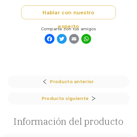
arce
de
Hablar con nuestro
Canadá
de
experto
1gr.
Comparte con tus amigos
cantidad
Facebook
Twitter
Email
WhatsApp
Producto anterior
Producto siguiente
Información del producto