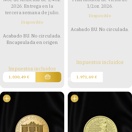
2026. Entrega en la
1/2oz. 2026.
tercera semana de julio.
Disponible
Disponible
Acabado BU. No circulada.
Acabado BU. No circulada.
Encapsulada en origen
Impuestos incluidos
Impuestos incluidos
1.030,49
€
1.971,69
€
Buy