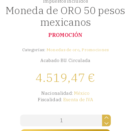
Impuestos incluidos
Moneda de ORO 50 pesos
mexicanos
PROMOCIÓN
Categorías:
Monedas de oro
,
Promociones
Acabado BU. Circulada
4.519,47
€
Nacionalidad:
México
Fiscalidad:
Exenta de IVA
Moneda
de
ORO