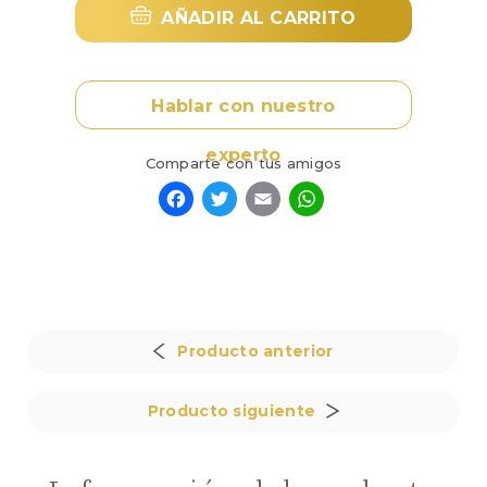
AÑADIR AL CARRITO
50
pesos
mexicanos
cantidad
Hablar con nuestro
experto
Comparte con tus amigos
Facebook
Twitter
Email
WhatsApp
Producto anterior
Producto siguiente