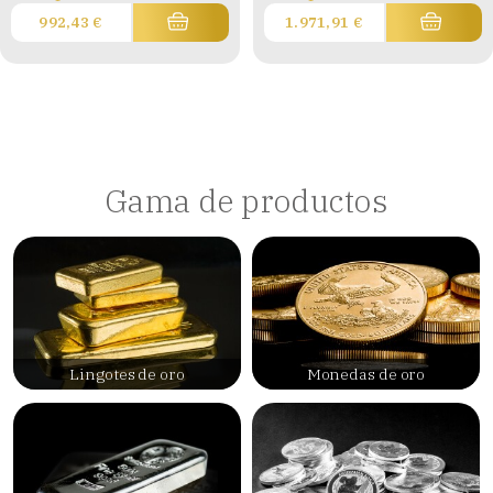
992,43
€
1.971,91
€
Gama de productos
Lingotes de oro
Monedas de oro