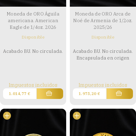
Moneda de ORO Águila
Moneda de ORO Arca de
americana. American
Noé de Armenia de 1/2oz.
Eagle de 1/4oz. 2026
2025/26
Disponible
Disponible
Acabado BU. No circulada.
Acabado BU. No circulada.
Encapsulada en origen
Impuestos incluidos
Impuestos incluidos
1.014,77
€
1.975,20
€