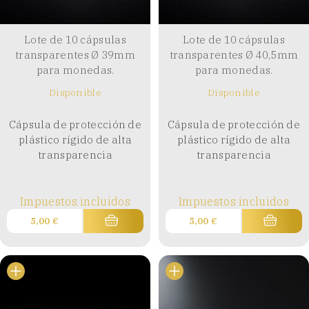
Lote de 10 cápsulas
Lote de 10 cápsulas
transparentes Ø 39mm
transparentes Ø 40,5mm
para monedas.
para monedas.
Disponible
Disponible
Cápsula de protección de
Cápsula de protección de
plástico rígido de alta
plástico rígido de alta
transparencia
transparencia
Impuestos incluidos
Impuestos incluidos
5,00
€
5,00
€