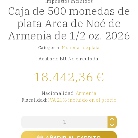
Impuestos incluidos
Caja de 500 monedas de
plata Arca de Noé de
Armenia de 1/2 oz. 2026
Categoría:
Monedas de plata
Acabado BU. No circulada.
18.442,36
€
Nacionalidad:
Armenia
Fiscalidad:
IVA 21% incluido en el precio
Caja
de
500