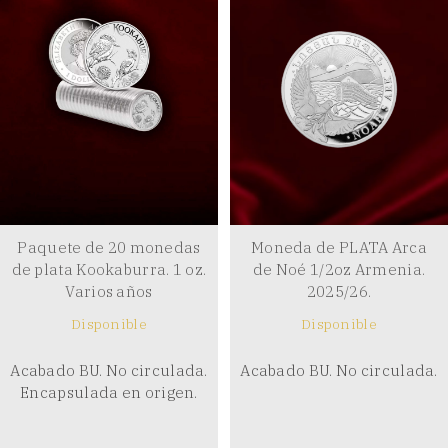
Paquete de 20 monedas
Moneda de PLATA Arca
de plata Kookaburra. 1 oz.
de Noé 1/2oz Armenia.
Varios años
2025/26.
Disponible
Disponible
Acabado BU. No circulada.
Acabado BU. No circulada.
Encapsulada en origen.