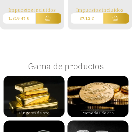
Impuestos incluidos
Impuestos incluidos
1.319,47
€
37,12
€
Gama de productos
Lingotes de oro
Monedas de oro